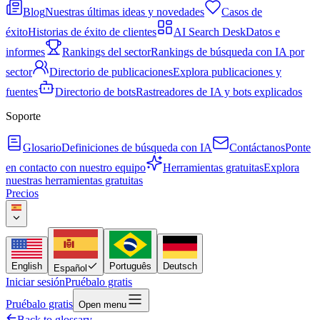
Blog
Nuestras últimas ideas y novedades
Casos de
éxito
Historias de éxito de clientes
AI Search Desk
Datos e
informes
Rankings del sector
Rankings de búsqueda con IA por
sector
Directorio de publicaciones
Explora publicaciones y
fuentes
Directorio de bots
Rastreadores de IA y bots explicados
Soporte
Glosario
Definiciones de búsqueda con IA
Contáctanos
Ponte
en contacto con nuestro equipo
Herramientas gratuitas
Explora
nuestras herramientas gratuitas
Precios
English
Português
Deutsch
Español
Iniciar sesión
Pruébalo gratis
Pruébalo gratis
Open menu
Back to glossary