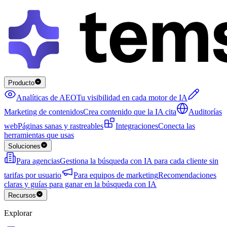
Producto
Analíticas de AEO
Tu visibilidad en cada motor de IA
Marketing de contenidos
Crea contenido que la IA cita
Auditorías
web
Páginas sanas y rastreables
Integraciones
Conecta las
herramientas que usas
Soluciones
Para agencias
Gestiona la búsqueda con IA para cada cliente sin
tarifas por usuario
Para equipos de marketing
Recomendaciones
claras y guías para ganar en la búsqueda con IA
Recursos
Explorar