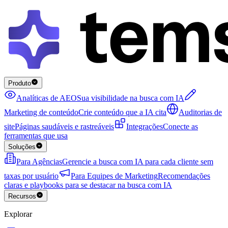
Produto
Analíticas de AEO
Sua visibilidade na busca com IA
Marketing de conteúdo
Crie conteúdo que a IA cita
Auditorias de
site
Páginas saudáveis e rastreáveis
Integrações
Conecte as
ferramentas que usa
Soluções
Para Agências
Gerencie a busca com IA para cada cliente sem
taxas por usuário
Para Equipes de Marketing
Recomendações
claras e playbooks para se destacar na busca com IA
Recursos
Explorar