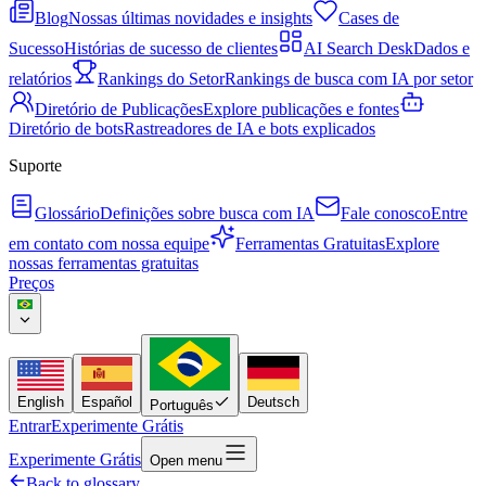
Blog
Nossas últimas novidades e insights
Cases de
Sucesso
Histórias de sucesso de clientes
AI Search Desk
Dados e
relatórios
Rankings do Setor
Rankings de busca com IA por setor
Diretório de Publicações
Explore publicações e fontes
Diretório de bots
Rastreadores de IA e bots explicados
Suporte
Glossário
Definições sobre busca com IA
Fale conosco
Entre
em contato com nossa equipe
Ferramentas Gratuitas
Explore
nossas ferramentas gratuitas
Preços
English
Español
Deutsch
Português
Entrar
Experimente Grátis
Experimente Grátis
Open menu
Back to glossary